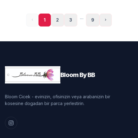
...
chevron_left
1
2
3
9
chevron_right
Bloom By BB
Bloom Cicek - evinizin, ofisinizin veya arabanizin bir
kosesine dogadan bir parca yerlestirin.