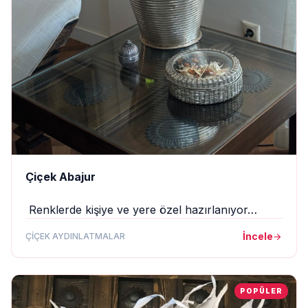
Çiçek Abajur
Renklerde kişiye ve yere özel hazırlanıyor…
İncele
ÇIÇEK AYDINLATMALAR
arrow_forward
POPÜLER