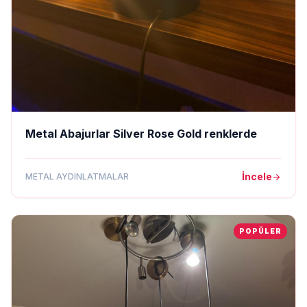
Metal Abajurlar Silver Rose Gold renklerde
İncele
METAL AYDINLATMALAR
arrow_forward
POPÜLER