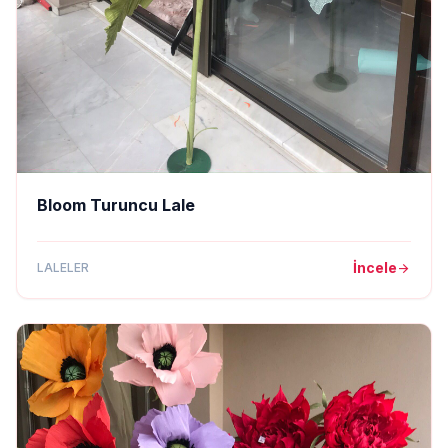
Bloom Turuncu Lale
İncele
LALELER
arrow_forward