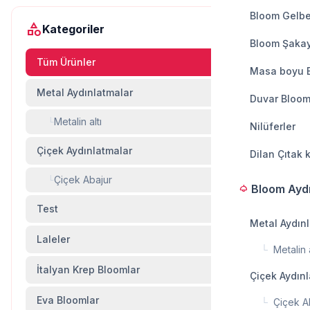
Bloom Gelbe
category
Kategoriler
Bloom Şakay
Tüm Ürünler
Masa boyu 
Metal Aydınlatmalar
2
Duvar Bloom
Metalin altı
└
0
Nilüferler
Çiçek Aydınlatmalar
2
Dilan Çıtak 
Çiçek Abajur
└
0
Bloom Ayd
light
Test
0
Metal Aydın
Laleler
3
└
Metalin a
İtalyan Krep Bloomlar
23
Çiçek Aydın
Eva Bloomlar
10
└
Çiçek A