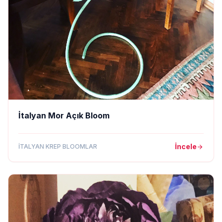
İtalyan Mor Açık Bloom
İncele
İTALYAN KREP BLOOMLAR
arrow_forward