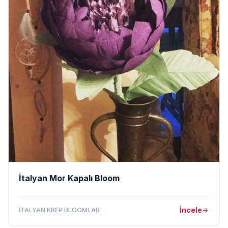
İtalyan Mor Kapalı Bloom
İncele
İTALYAN KREP BLOOMLAR
arrow_forward