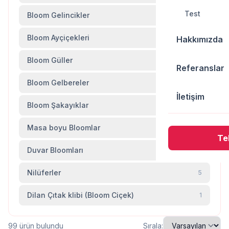
Test
Bloom Gelincikler
13
Bloom Ayçiçekleri
16
Hakkımızda
Bloom Güller
9
Referanslar
Bloom Gelbereler
4
İletişim
Bloom Şakayıklar
5
Masa boyu Bloomlar
5
Tek
Duvar Bloomları
1
Nilüferler
5
Dilan Çıtak klibi (Bloom Ciçek)
1
99 ürün bulundu
Sırala: