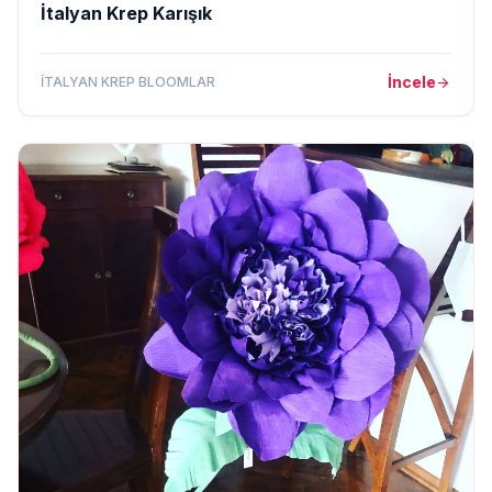
İtalyan Krep Karışık
İncele
İTALYAN KREP BLOOMLAR
arrow_forward