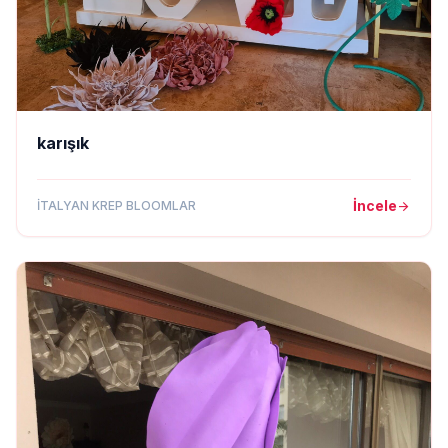
karışık
İncele
İTALYAN KREP BLOOMLAR
arrow_forward