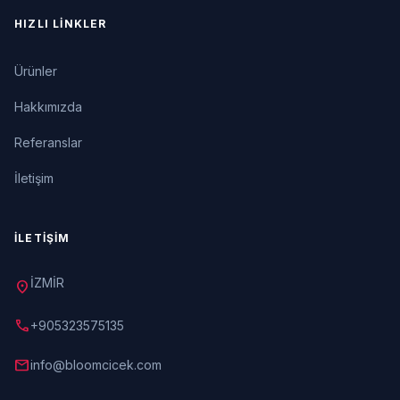
HIZLI LINKLER
Ürünler
Hakkımızda
Referanslar
İletişim
İLETIŞIM
İZMİR
location_on
call
+905323575135
mail
info@bloomcicek.com