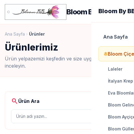
menu
Bloom By BB
Bloom By B
Ana Sayfa
Ürünler
chevron_right
Ana Sayfa
Ürünlerimiz
Bloom Çiçe
local_florist
Ürün yelpazemizi keşfedin ve size uygun seçenekleri
inceleyin.
Laleler
İtalyan Krep
Eva Bloomla
search
Ürün Ara
Bloom Gelinc
search
Bloom Ayçiçe
Bloom Gülle