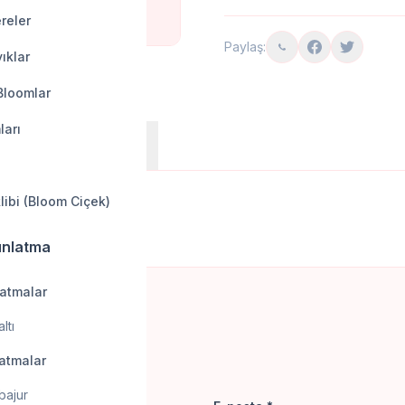
reler
Paylaş:
ıklar
Bloomlar
ları
anları
Belgeler
klibi (Bloom Ciçek)
ınlatma
latmalar
ltı
 yapalım.
latmalar
bajur