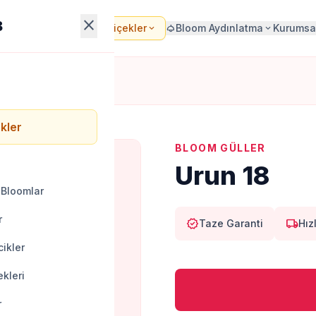
close
B
Bloom Çiçekler
Bloom Aydınlatma
Kurumsa
local_florist
expand_more
light
expand_more
kler
BLOOM GÜLLER
Urun 18
 Bloomlar
r
verified
local_shipping
Taze Garanti
Hız
ikler
kleri
r