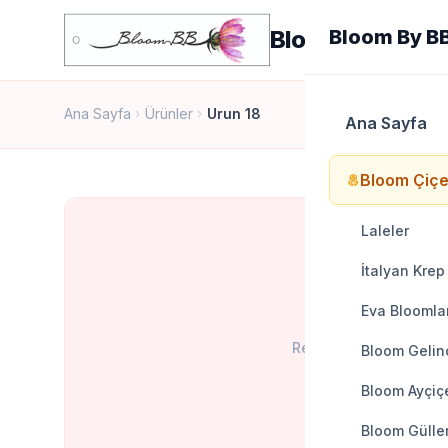
Bloom By BB
Bloom By B
Ana Sayfa
Ürünler
Urun 18
chevron_right
chevron_right
Ana Sayfa
Bloom Çiçe
local_florist
Laleler
İtalyan Krep
Eva Bloomla
Resim bulunamadı
Bloom Gelinc
Bloom Ayçiçe
Bloom Gülle