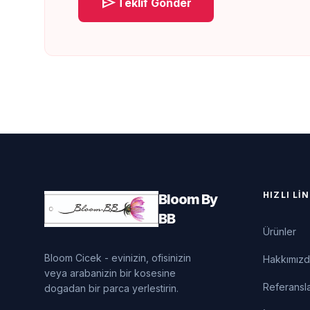
send
Teklif Gönder
HIZLI LI
Bloom By
BB
Ürünler
Bloom Cicek - evinizin, ofisinizin
Hakkımız
veya arabanizin bir kosesine
Referansl
dogadan bir parca yerlestirin.