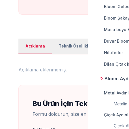
Bloom Gelbe
Bloom Şakay
Masa boyu 
Duvar Bloom
Açıklama
Teknik Özellikler
Kullanım Al
Nilüferler
Dilan Çıtak 
Açıklama eklenmemiş.
Bloom Ayd
light
Metal Aydın
Bu Ürün İçin Teklif Al
└
Metalin a
Formu doldurun, size en kısa sürede dönüş
Çiçek Aydın
└
Çiçek A