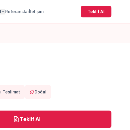
l
Referanslar
İletişim
Teklif Al
expand_more
eco
lı Teslimat
Doğal
request_quote
Teklif Al