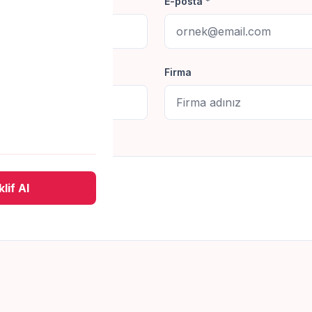
E-posta *
Firma
lif Al