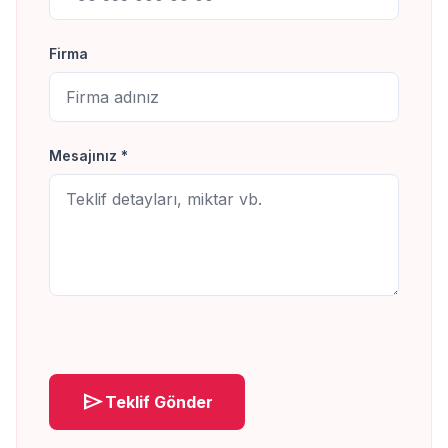
Firma
Mesajınız *
send
Teklif Gönder