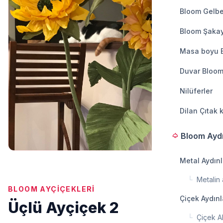
Bloom Gelbe
Bloom Şakay
Masa boyu 
Duvar Bloom
Nilüferler
Dilan Çıtak 
Bloom Ayd
light
Metal Aydın
└
Metalin a
BLOOM AYÇIÇEKLERI
Çiçek Aydın
Üçlü Ayçiçek 2
└
Çiçek A