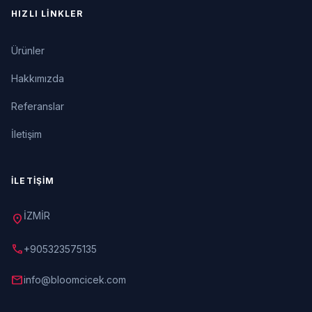
HIZLI LINKLER
Ürünler
Hakkımızda
Referanslar
İletişim
İLETIŞIM
İZMİR
location_on
call
+905323575135
mail
info@bloomcicek.com