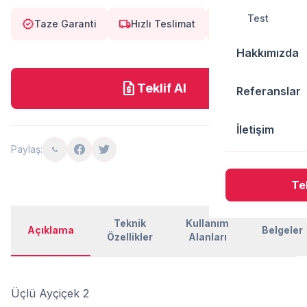
Test
verified
local_shipping
eco
Taze Garanti
Hızlı Teslimat
Doğal
Hakkımızda
request_quote
Teklif Al
Referanslar
İletişim
Paylaş:
Tek
Teknik
Kullanım
Açıklama
Belgeler
Özellikler
Alanları
Üçlü Ayçiçek 2