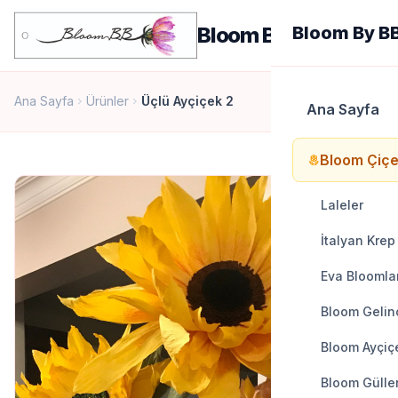
men
Bloom By BB
Bloom By B
Ana Sayfa
Ürünler
Üçlü Ayçiçek 2
chevron_right
chevron_right
Ana Sayfa
Bloom Çiçe
local_florist
Laleler
İtalyan Krep
Eva Bloomla
Bloom Gelinc
Bloom Ayçiçe
Bloom Gülle