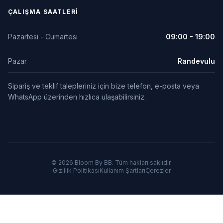
ÇALIŞMA SAATLERI
Pazartesi - Cumartesi
09:00 - 19:00
Pazar
Randevulu
Sipariş ve teklif talepleriniz için bize telefon, e-posta veya
WhatsApp üzerinden hızlıca ulaşabilirsiniz.
© 2026 Bloom By BB. Tüm hakları saklıdır.
Gizlilik Politikası
Kullanım Şartları
Çerezler