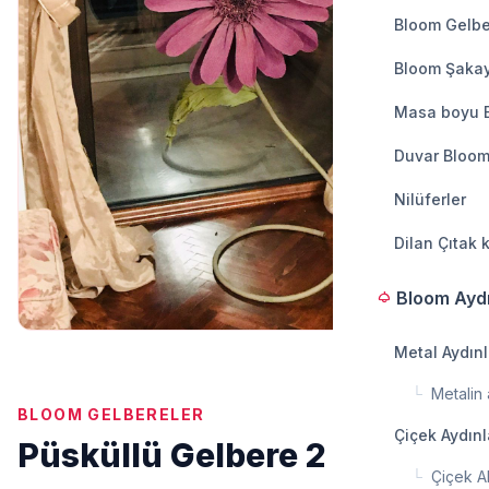
Bloom Gelbe
Bloom Şakay
Masa boyu 
Duvar Bloom
Nilüferler
Dilan Çıtak 
Bloom Ayd
light
Metal Aydın
└
Metalin a
BLOOM GELBERELER
Çiçek Aydın
Püsküllü Gelbere 2
└
Çiçek A