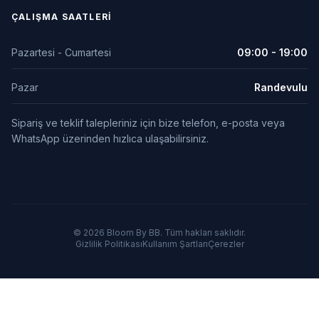
ÇALIŞMA SAATLERI
Pazartesi - Cumartesi
09:00 - 19:00
Pazar
Randevulu
Sipariş ve teklif talepleriniz için bize telefon, e-posta veya
WhatsApp üzerinden hızlıca ulaşabilirsiniz.
© 2026 Bloom By BB. Tüm hakları saklıdır.
Gizlilik Politikası
Kullanım Şartları
Çerezler