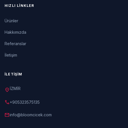
HIZLI LINKLER
Ürünler
Hakkımızda
Referanslar
İletişim
İLETIŞIM
İZMİR
location_on
call
+905323575135
mail
info@bloomcicek.com