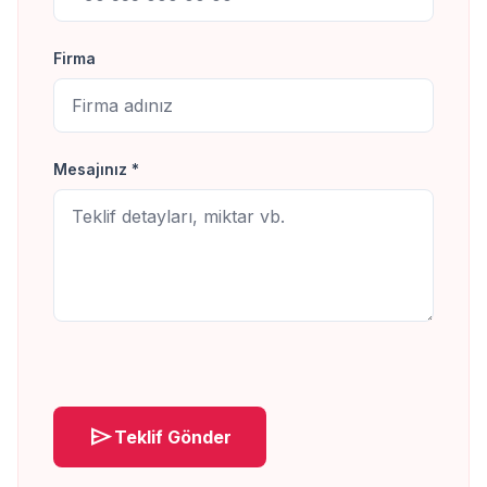
Firma
Mesajınız *
send
Teklif Gönder