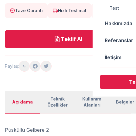
Test
verified
local_shipping
eco
Taze Garanti
Hızlı Teslimat
Doğal
Hakkımızda
request_quote
Teklif Al
Referanslar
İletişim
Paylaş:
Tek
Teknik
Kullanım
Açıklama
Belgeler
Özellikler
Alanları
Püsküllü Gelbere 2