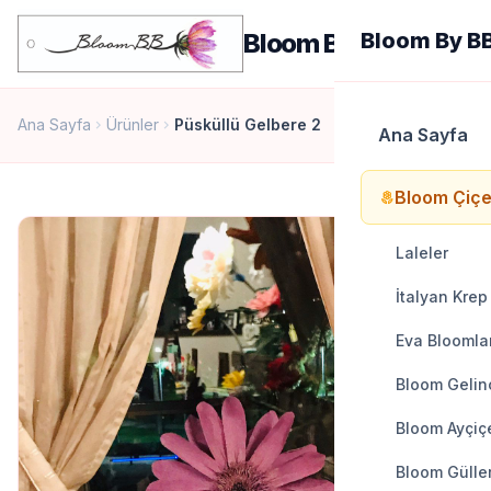
men
Bloom By BB
Bloom By B
Ana Sayfa
Ürünler
Püsküllü Gelbere 2
chevron_right
chevron_right
Ana Sayfa
Bloom Çiçe
local_florist
Laleler
İtalyan Krep
Eva Bloomla
Bloom Gelinc
Bloom Ayçiçe
Bloom Gülle