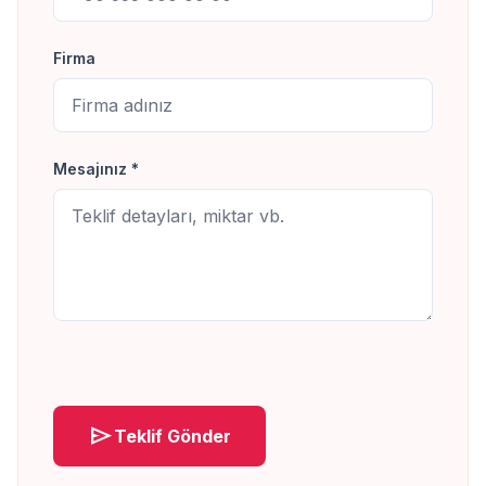
Firma
Mesajınız *
send
Teklif Gönder