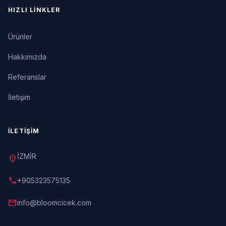
HIZLI LINKLER
Ürünler
Hakkımızda
Referanslar
İletişim
İLETIŞIM
İZMİR
location_on
call
+905323575135
mail
info@bloomcicek.com