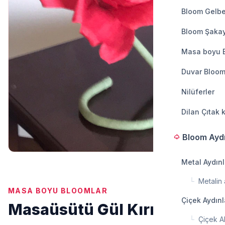
Bloom Gelbe
Bloom Şakay
Masa boyu 
Duvar Bloom
Nilüferler
Dilan Çıtak 
Bloom Ayd
light
Metal Aydın
└
Metalin a
MASA BOYU BLOOMLAR
Çiçek Aydın
Masaüsütü Gül Kırmızı
└
Çiçek A