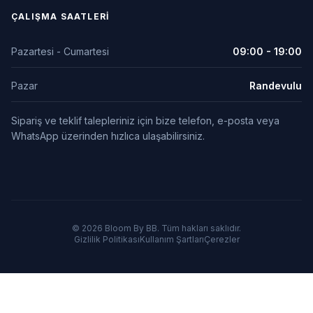
ÇALIŞMA SAATLERI
Pazartesi - Cumartesi
09:00 - 19:00
Pazar
Randevulu
Sipariş ve teklif talepleriniz için bize telefon, e-posta veya
WhatsApp üzerinden hızlıca ulaşabilirsiniz.
© 2026 Bloom By BB. Tüm hakları saklıdır.
Gizlilik Politikası
Kullanım Şartları
Çerezler