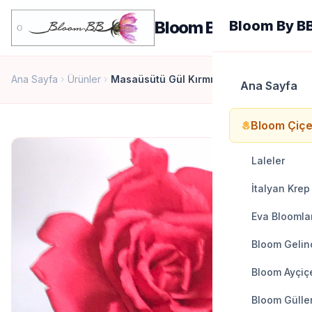
men
Bloom By BB
Bloom By B
Ana Sayfa
Ürünler
Masaüsütü Gül Kırmızı
chevron_right
chevron_right
Ana Sayfa
Bloom Çiçe
local_florist
Laleler
İtalyan Krep
Eva Bloomla
Bloom Gelinc
Bloom Ayçiçe
Bloom Gülle