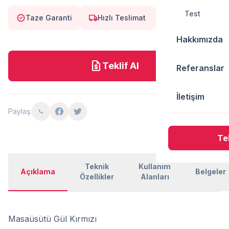
Test
verified
local_shipping
eco
Taze Garanti
Hızlı Teslimat
Doğal
Hakkımızda
request_quote
Teklif Al
Referanslar
İletişim
Paylaş:
Tek
Teknik
Kullanım
Açıklama
Belgeler
Özellikler
Alanları
Masaüsütü Gül Kırmızı