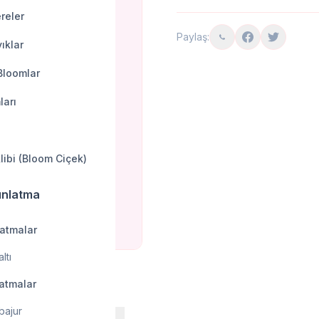
reler
Paylaş:
ıklar
Bloomlar
ları
klibi (Bloom Ciçek)
ınlatma
latmalar
ltı
latmalar
bajur