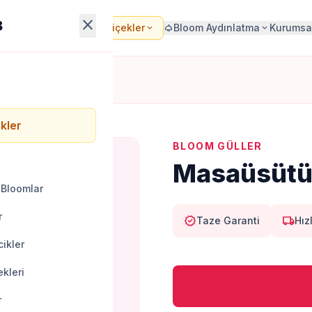
close
B
Bloom Çiçekler
Bloom Aydınlatma
Kurumsa
local_florist
expand_more
light
expand_more
kler
BLOOM GÜLLER
Masaüsütü 
 Bloomlar
r
verified
local_shipping
Taze Garanti
Hız
ikler
kleri
r