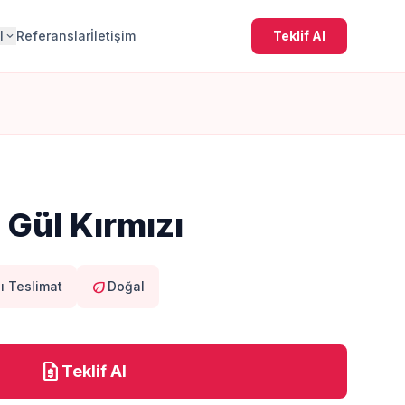
l
Referanslar
İletişim
Teklif Al
expand_more
Gül Kırmızı
eco
lı Teslimat
Doğal
request_quote
Teklif Al