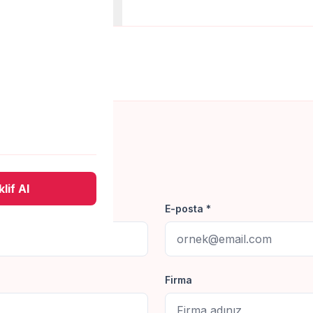
anları
Belgeler
 yapalım.
lif Al
E-posta *
Firma