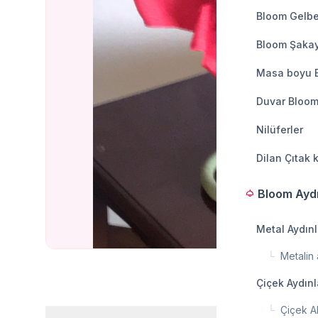
Bloom Gelbe
Bloom Şakay
Masa boyu 
Duvar Bloom
Nilüferler
Dilan Çıtak 
Bloom Ayd
light
Metal Aydın
└
Metalin a
Çiçek Aydın
└
Çiçek A