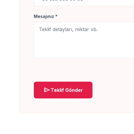
Mesajınız *
send
Teklif Gönder