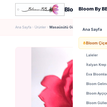
Bloom By BB
Bloom By B
Ana Sayfa
Ürünler
Masaüsütü Gül Kırmızı
chevron_right
chevron_right
Ana Sayfa
Bloom Çiçe
local_florist
Laleler
İtalyan Krep
Eva Bloomla
Bloom Gelinc
Bloom Ayçiçe
Bloom Gülle