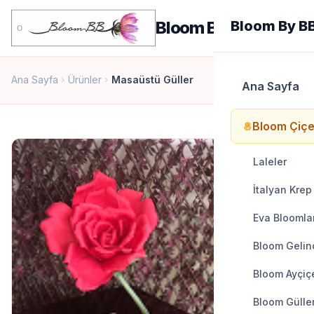
men
Bloom By BB
Bloom By B
Ana Sayfa
Ürünler
Masaüstü Güller
chevron_right
chevron_right
Ana Sayfa
Bloom Çiçe
local_florist
Laleler
İtalyan Krep
Eva Bloomla
Bloom Gelinc
Bloom Ayçiçe
Bloom Gülle