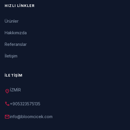
HIZLI LINKLER
Ürünler
Hakkımızda
Referanslar
İletişim
İLETIŞIM
İZMİR
location_on
call
+905323575135
mail
info@bloomcicek.com