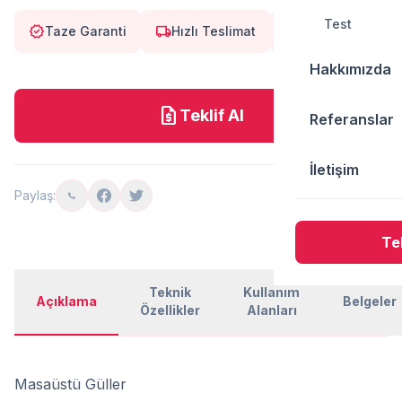
Test
verified
local_shipping
eco
Taze Garanti
Hızlı Teslimat
Doğal
Hakkımızda
request_quote
Teklif Al
Referanslar
İletişim
Paylaş:
Tek
Teknik
Kullanım
Açıklama
Belgeler
Özellikler
Alanları
Masaüstü Güller