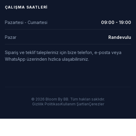
ÇALIŞMA SAATLERI
Pazartesi - Cumartesi
09:00 - 19:00
Pazar
Randevulu
Sipariş ve teklif talepleriniz için bize telefon, e-posta veya
WhatsApp üzerinden hızlıca ulaşabilirsiniz.
© 2026 Bloom By BB. Tüm hakları saklıdır.
Gizlilik Politikası
Kullanım Şartları
Çerezler