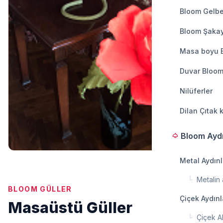
Bloom Gelbe
Bloom Şakay
Masa boyu 
Duvar Bloom
Nilüferler
Dilan Çıtak 
Bloom Ayd
light
Metal Aydın
└
Metalin a
BLOOM GÜLLER
Çiçek Aydın
Masaüstü Güller
└
Çiçek A