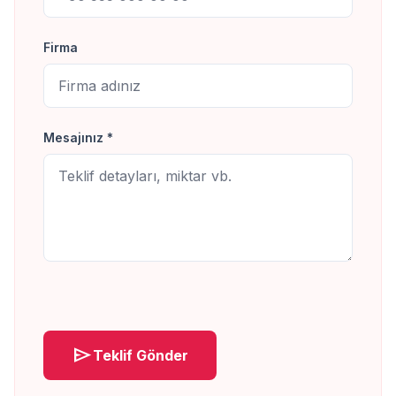
Firma
Mesajınız *
send
Teklif Gönder