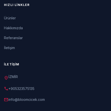
HIZLI LINKLER
Ürünler
Hakkımızda
Referanslar
İletişim
İLETIŞIM
İZMİR
location_on
call
+905323575135
mail
info@bloomcicek.com