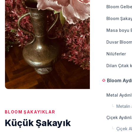
Bloom Gelbe
Bloom Şakay
Masa boyu 
Duvar Bloom
Nilüferler
Dilan Çıtak 
Bloom Ayd
light
Metal Aydın
└
Metalin a
BLOOM ŞAKAYIKLAR
Çiçek Aydın
Küçük Şakayık
└
Çiçek A