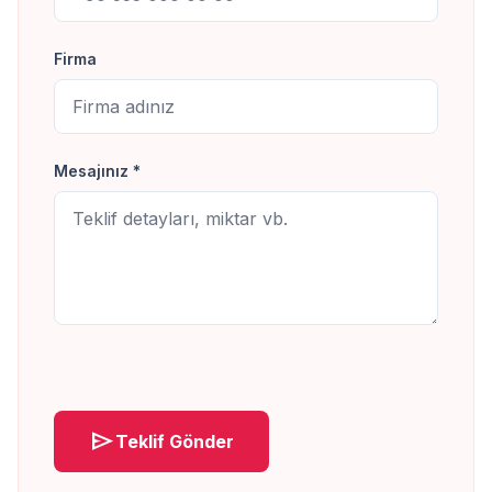
Firma
Mesajınız *
send
Teklif Gönder