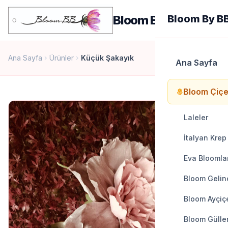
men
Bloom By BB
Bloom By B
Ana Sayfa
Ürünler
Küçük Şakayık
chevron_right
chevron_right
Ana Sayfa
Bloom Çiçe
local_florist
Laleler
İtalyan Krep
Eva Bloomla
Bloom Gelinc
Bloom Ayçiçe
Bloom Gülle