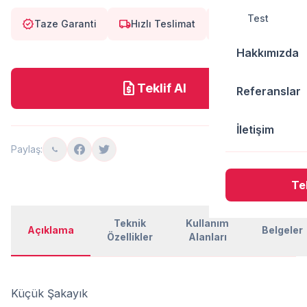
Test
verified
local_shipping
eco
Taze Garanti
Hızlı Teslimat
Doğal
Hakkımızda
request_quote
Teklif Al
Referanslar
İletişim
Paylaş:
Tek
Teknik
Kullanım
Açıklama
Belgeler
Özellikler
Alanları
Küçük Şakayık