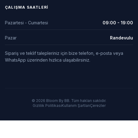
ÇALIŞMA SAATLERI
Pazartesi - Cumartesi
09:00 - 19:00
Pazar
Randevulu
Sipariş ve teklif talepleriniz için bize telefon, e-posta veya
WhatsApp üzerinden hızlıca ulaşabilirsiniz.
© 2026 Bloom By BB. Tüm hakları saklıdır.
Gizlilik Politikası
Kullanım Şartları
Çerezler