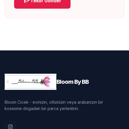
send
Teklif Gönder
Bloom By BB
Bloom Cicek - evinizin, ofisinizin veya arabanizin bir
kosesine dogadan bir parca yerlestirin.