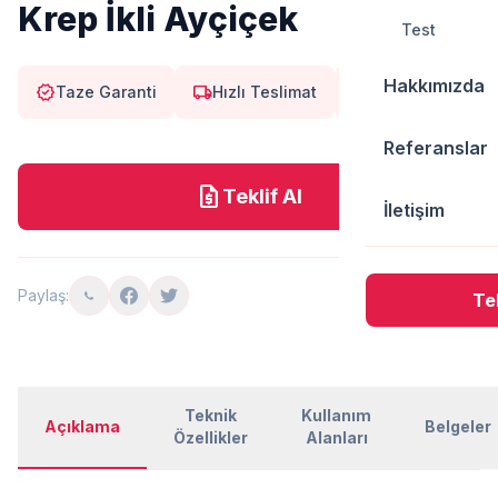
Krep İkli Ayçiçek
Test
Hakkımızda
verified
local_shipping
eco
Taze Garanti
Hızlı Teslimat
Doğal
Referanslar
request_quote
Teklif Al
İletişim
Paylaş:
Tek
Teknik
Kullanım
Açıklama
Belgeler
Özellikler
Alanları