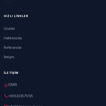
HIZLI LINKLER
Ürünler
Hakkımızda
Referanslar
İletişim
İLETIŞIM
İZMİR
location_on
call
+905323575135