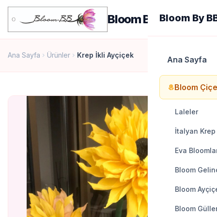
men
Bloom By BB
Bloom By B
Ana Sayfa
Ürünler
Krep İkli Ayçiçek
chevron_right
chevron_right
Ana Sayfa
Bloom Çiçe
local_florist
Laleler
İtalyan Krep
Eva Bloomla
Bloom Gelinc
Bloom Ayçiçe
Bloom Gülle