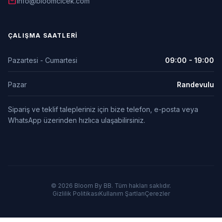
mail
info@bloomcicek.com
ÇALIŞMA SAATLERI
Pazartesi - Cumartesi
09:00 - 19:00
Pazar
Randevulu
Sipariş ve teklif talepleriniz için bize telefon, e-posta veya
WhatsApp üzerinden hızlıca ulaşabilirsiniz.
© 2026 Bloom By BB. Tüm hakları saklıdır.
Gizlilik Politikası
Kullanım Şartları
Çerezler