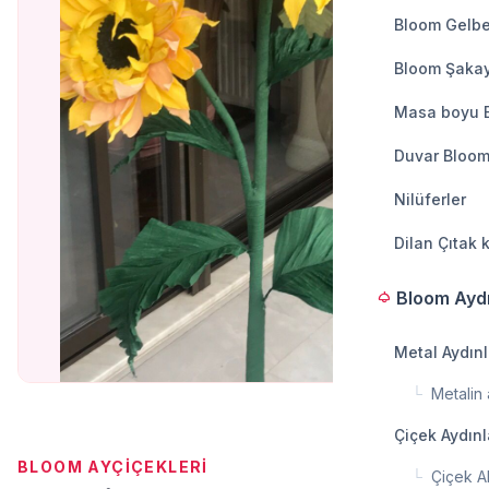
Bloom Gelbe
Bloom Şakay
Masa boyu 
Duvar Bloom
Nilüferler
Dilan Çıtak 
Bloom Ayd
light
Metal Aydın
└
Metalin a
Çiçek Aydın
BLOOM AYÇIÇEKLERI
└
Çiçek A