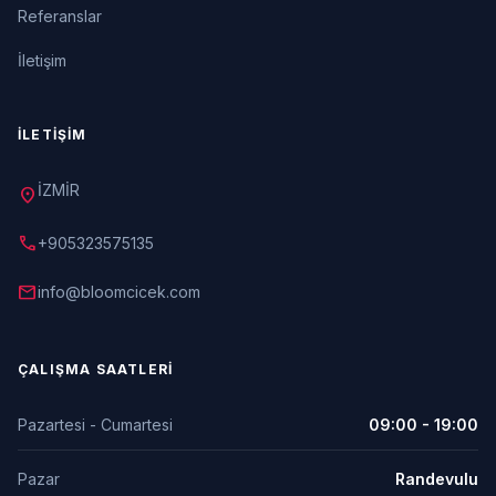
Referanslar
İletişim
İLETIŞIM
İZMİR
location_on
call
+905323575135
mail
info@bloomcicek.com
ÇALIŞMA SAATLERI
Pazartesi - Cumartesi
09:00 - 19:00
Pazar
Randevulu