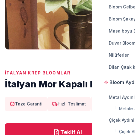
Bloom Gelbe
Bloom Şakay
Masa boyu 
Duvar Bloom
Nilüferler
Dilan Çıtak 
İTALYAN KREP BLOOMLAR
İtalyan Mor Kapalı Bloom
Bloom Ayd
light
Metal Aydın
verified
local_shipping
eco
Taze Garanti
Hızlı Teslimat
Doğal
└
Metalin a
Çiçek Aydın
request_quote
Teklif Al
└
Çiçek A