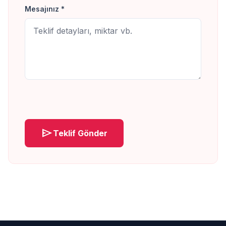
Mesajınız *
send
Teklif Gönder