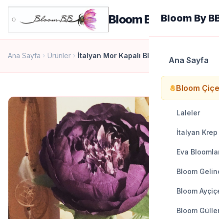
men
Bloom By BB
Bloom By B
Ana Sayfa
Ürünler
İtalyan Mor Kapalı Bloom
chevron_right
chevron_right
Ana Sayfa
Bloom Çiçe
local_florist
Laleler
İtalyan Krep
Eva Bloomla
Bloom Gelinc
Bloom Ayçiçe
Bloom Gülle