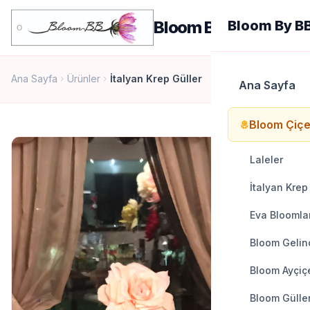
men
Bloom By BB
Bloom By B
Ana Sayfa
Ürünler
İtalyan Krep Güller
chevron_right
chevron_right
Ana Sayfa
Bloom Çiçe
local_florist
Laleler
İtalyan Krep
Eva Bloomla
Bloom Gelinc
Bloom Ayçiçe
Bloom Gülle