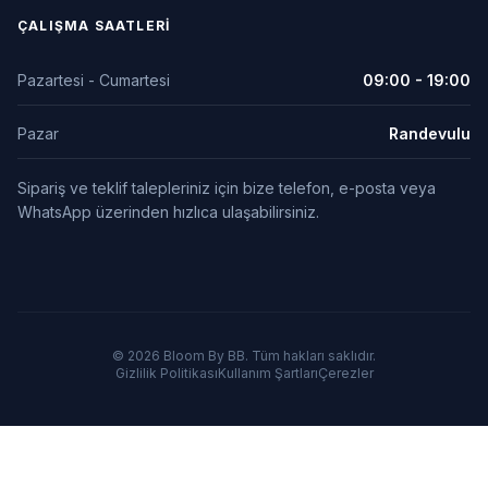
ÇALIŞMA SAATLERI
Pazartesi - Cumartesi
09:00 - 19:00
Pazar
Randevulu
Sipariş ve teklif talepleriniz için bize telefon, e-posta veya
WhatsApp üzerinden hızlıca ulaşabilirsiniz.
© 2026 Bloom By BB. Tüm hakları saklıdır.
Gizlilik Politikası
Kullanım Şartları
Çerezler