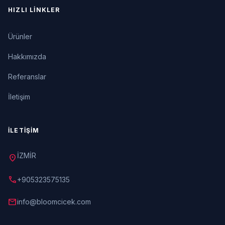
HIZLI LINKLER
Ürünler
Hakkımızda
Referanslar
İletişim
İLETIŞIM
İZMİR
location_on
call
+905323575135
mail
info@bloomcicek.com