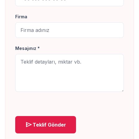
Firma
Mesajınız *
send
Teklif Gönder