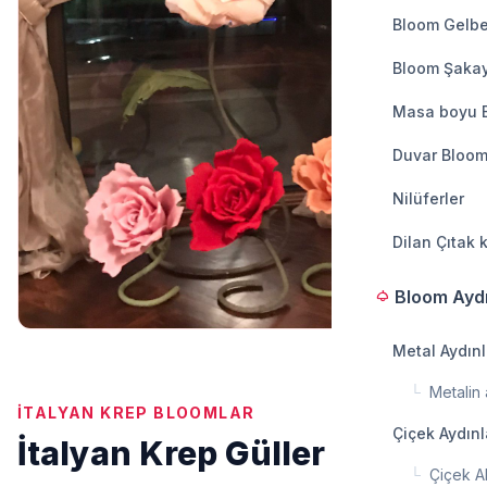
Bloom Gelbe
Bloom Şakay
Masa boyu 
Duvar Bloom
Nilüferler
Dilan Çıtak 
Bloom Ayd
light
Metal Aydın
└
Metalin a
İTALYAN KREP BLOOMLAR
Çiçek Aydın
İtalyan Krep Güller
└
Çiçek A