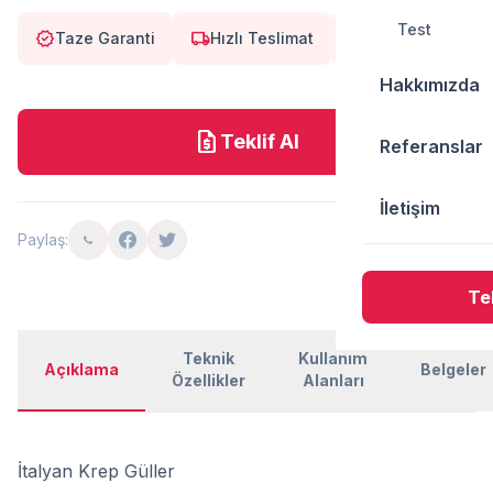
Test
verified
local_shipping
eco
Taze Garanti
Hızlı Teslimat
Doğal
Hakkımızda
request_quote
Teklif Al
Referanslar
İletişim
Paylaş:
Tek
Teknik
Kullanım
Açıklama
Belgeler
Özellikler
Alanları
İtalyan Krep Güller