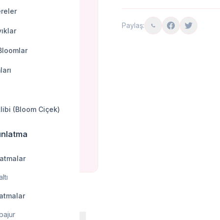
reler
Paylaş:
ıklar
Bloomlar
ları
klibi (Bloom Ciçek)
ınlatma
latmalar
ltı
latmalar
bajur