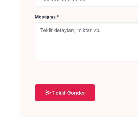
Mesajınız *
send
Teklif Gönder