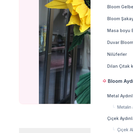
Bloom Gelbe
Bloom Şakay
Masa boyu 
Duvar Bloom
Nilüferler
Dilan Çıtak 
Bloom Ayd
light
Metal Aydın
└
Metalin a
Çiçek Aydın
└
Çiçek A