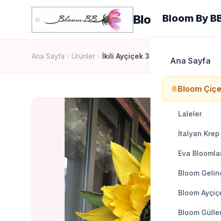
Bloom By BB
Bloom By B
Ana Sayfa
Ürünler
İkili Ayçiçek 3
chevron_right
chevron_right
Ana Sayfa
Bloom Çiçe
local_florist
Laleler
İtalyan Krep
Eva Bloomla
Bloom Gelinc
Bloom Ayçiçe
Bloom Gülle