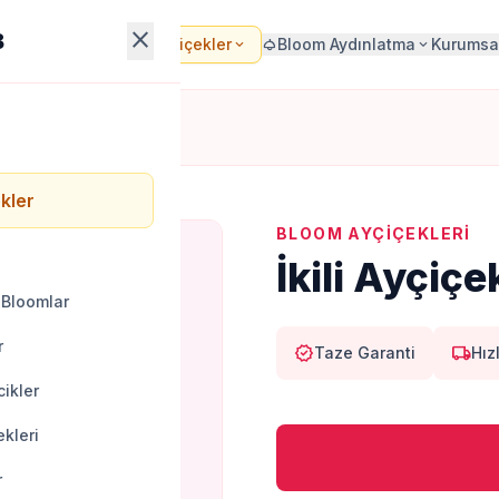
close
B
Bloom Çiçekler
Bloom Aydınlatma
Kurumsa
local_florist
expand_more
light
expand_more
kler
BLOOM AYÇIÇEKLERI
İkili Ayçiçe
 Bloomlar
r
verified
local_shipping
Taze Garanti
Hız
ikler
kleri
r