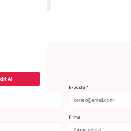
anları
Belgeler
 yapalım.
lif Al
E-posta *
Firma