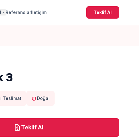
l
Referanslar
İletişim
Teklif Al
expand_more
k 3
eco
lı Teslimat
Doğal
request_quote
Teklif Al