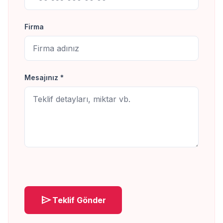
Firma
Mesajınız *
send
Teklif Gönder