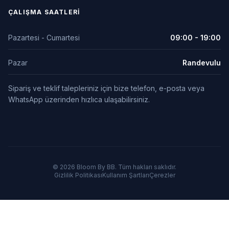
ÇALIŞMA SAATLERI
Pazartesi - Cumartesi
09:00 - 19:00
Pazar
Randevulu
Sipariş ve teklif talepleriniz için bize telefon, e-posta veya
WhatsApp üzerinden hızlıca ulaşabilirsiniz.
© 2026 Bloom By BB. Tüm hakları saklıdır.
Gizlilik Politikası
Kullanım Şartları
Çerezler