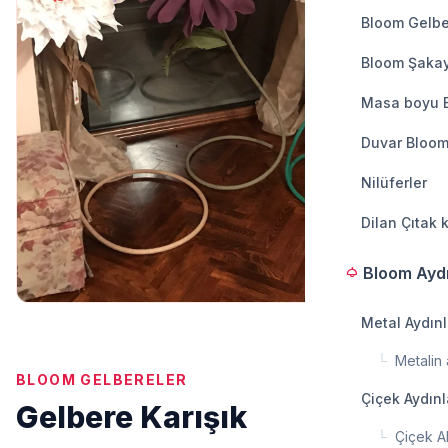
Bloom Gelbe
Bloom Şakay
Masa boyu 
Duvar Bloom
Nilüferler
Dilan Çıtak 
Bloom Ayd
light
Metal Aydın
└
Metalin a
BLOOM GELBERELER
Çiçek Aydın
Gelbere Karışık
└
Çiçek A