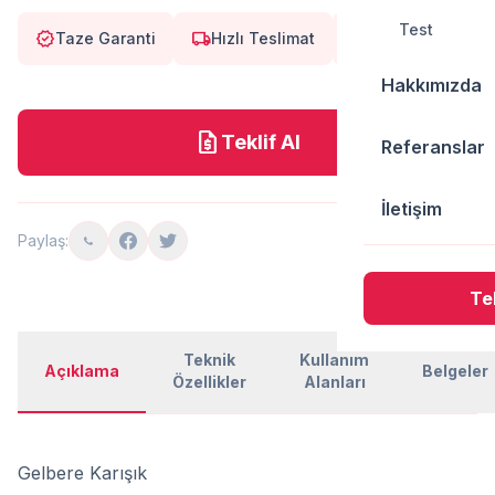
Test
verified
local_shipping
eco
Taze Garanti
Hızlı Teslimat
Doğal
Hakkımızda
request_quote
Teklif Al
Referanslar
İletişim
Paylaş:
Tek
Teknik
Kullanım
Açıklama
Belgeler
Özellikler
Alanları
Gelbere Karışık