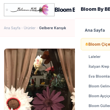
men
Bloom By BB
Bloom By B
Ana Sayfa
Ürünler
Gelbere Karışık
chevron_right
chevron_right
Ana Sayfa
Bloom Çiçe
local_florist
Laleler
İtalyan Krep
Eva Bloomla
Bloom Gelinc
Bloom Ayçiçe
Bloom Gülle