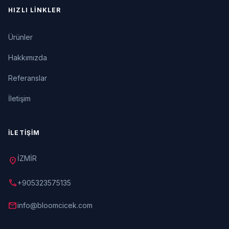
HIZLI LINKLER
Ürünler
Hakkımızda
Referanslar
İletişim
İLETIŞIM
İZMİR
location_on
call
+905323575135
mail
info@bloomcicek.com