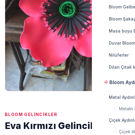
Bloom Gelbe
Bloom Şakay
Masa boyu 
Duvar Bloom
Nilüferler
Dilan Çıtak 
Bloom Ayd
light
Metal Aydın
└
Metalin a
BLOOM GELINCIKLER
Çiçek Aydın
Eva Kırmızı Gelincik 1
└
Çiçek A