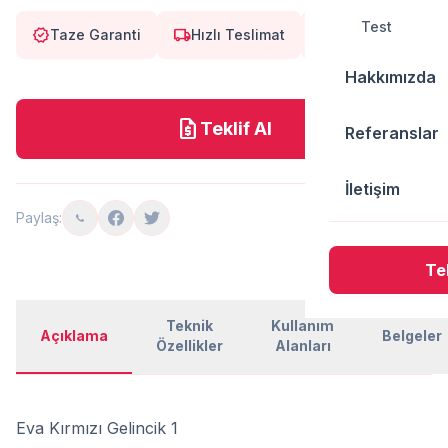
Test
verified
local_shipping
eco
Taze Garanti
Hızlı Teslimat
Doğal
Hakkımızda
request_quote
Teklif Al
Referanslar
İletişim
Paylaş:
Tek
Teknik
Kullanım
Açıklama
Belgeler
Özellikler
Alanları
Eva Kırmızı Gelincik 1