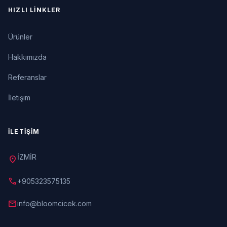
HIZLI LINKLER
Ürünler
Hakkımızda
Referanslar
İletişim
İLETIŞIM
İZMİR
location_on
call
+905323575135
mail
info@bloomcicek.com