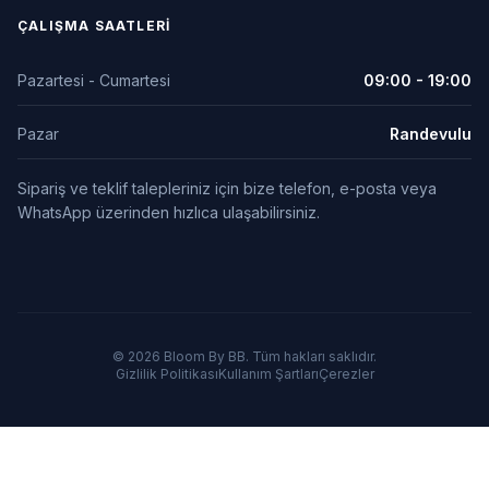
ÇALIŞMA SAATLERI
Pazartesi - Cumartesi
09:00 - 19:00
Pazar
Randevulu
Sipariş ve teklif talepleriniz için bize telefon, e-posta veya
WhatsApp üzerinden hızlıca ulaşabilirsiniz.
© 2026 Bloom By BB. Tüm hakları saklıdır.
Gizlilik Politikası
Kullanım Şartları
Çerezler