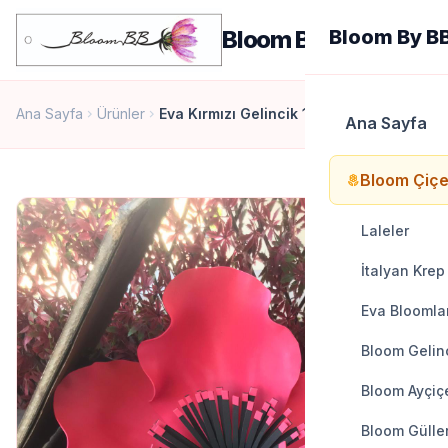
men
Bloom By BB
Bloom By B
Ana Sayfa
Ürünler
Eva Kırmızı Gelincik 1
chevron_right
chevron_right
Ana Sayfa
Bloom Çiçe
local_florist
Laleler
İtalyan Krep
Eva Bloomla
Bloom Gelinc
Bloom Ayçiçe
Bloom Gülle