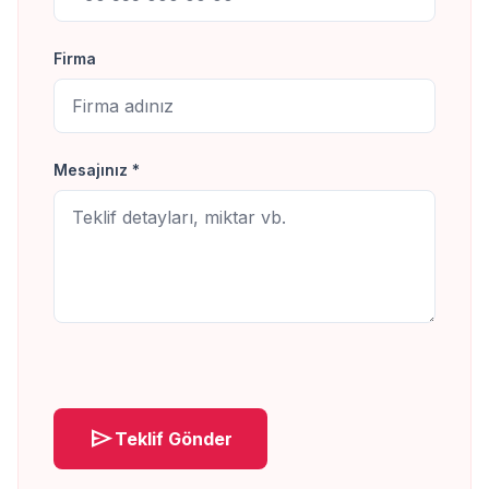
Firma
Mesajınız *
send
Teklif Gönder