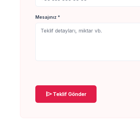
Mesajınız *
send
Teklif Gönder