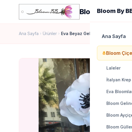
Bloom By BB
Bloom By B
Ana Sayfa
Ürünler
Eva Beyaz Gelincik
chevron_right
chevron_right
Ana Sayfa
Bloom Çiçe
local_florist
Laleler
İtalyan Krep
Eva Bloomla
Bloom Gelinc
Bloom Ayçiçe
Bloom Gülle