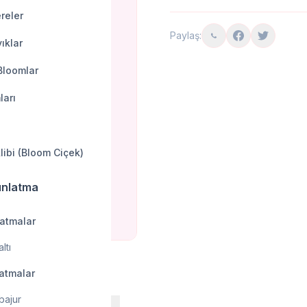
reler
Paylaş:
ıklar
Bloomlar
ları
klibi (Bloom Ciçek)
ınlatma
latmalar
ltı
latmalar
bajur