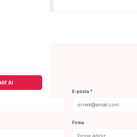
anları
Belgeler
 yapalım.
lif Al
E-posta *
Firma