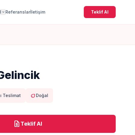
l
Referanslar
İletişim
Teklif Al
expand_more
Gelincik
eco
lı Teslimat
Doğal
request_quote
Teklif Al