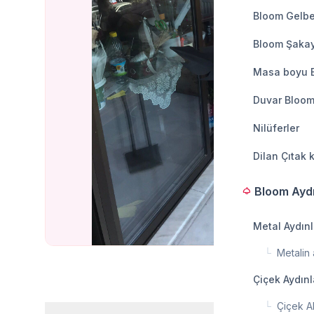
Bloom Gelbe
Bloom Şakay
Masa boyu 
Duvar Bloom
Nilüferler
Dilan Çıtak 
Bloom Ayd
light
Metal Aydın
└
Metalin a
Çiçek Aydın
└
Çiçek A