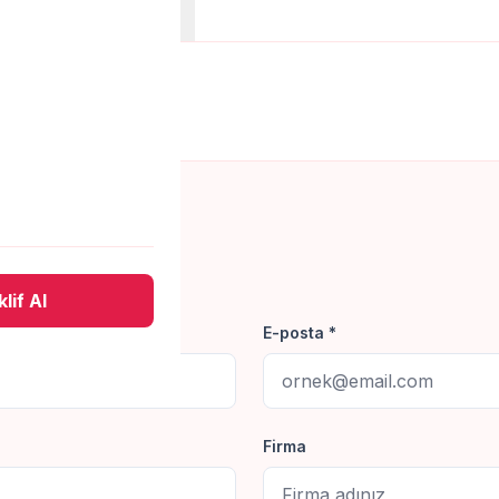
anları
Belgeler
 yapalım.
lif Al
E-posta *
Firma