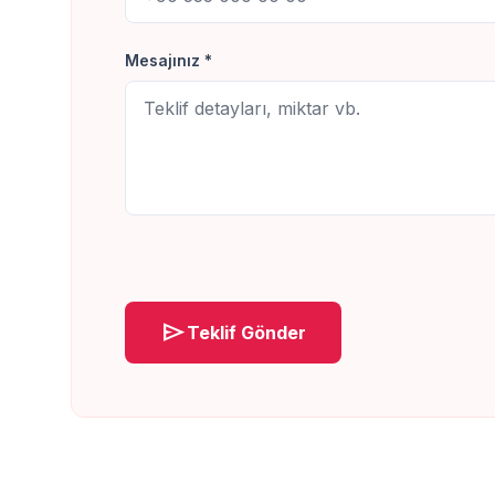
Mesajınız *
send
Teklif Gönder