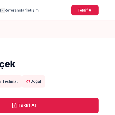
l
Referanslar
İletişim
Teklif Al
expand_more
içek
eco
lı Teslimat
Doğal
request_quote
Teklif Al