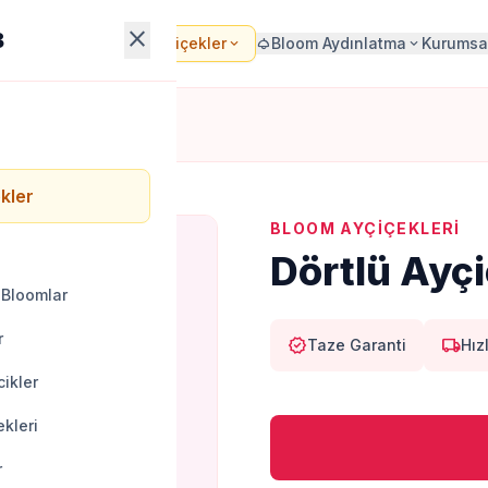
close
B
Bloom Çiçekler
Bloom Aydınlatma
Kurumsa
local_florist
expand_more
light
expand_more
kler
BLOOM AYÇIÇEKLERI
Dörtlü Ayç
 Bloomlar
r
verified
local_shipping
Taze Garanti
Hız
ikler
kleri
r