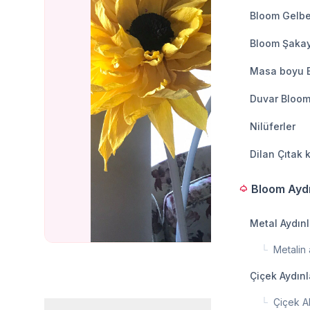
Bloom Gelbe
Bloom Şakay
Masa boyu 
Duvar Bloom
Nilüferler
Dilan Çıtak 
Bloom Ayd
light
Metal Aydın
└
Metalin a
Çiçek Aydın
└
Çiçek A