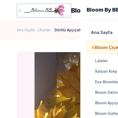
Bloom By BB
Bloom By B
Ana Sayfa
Ürünler
Dörtlü Ayçiçek
chevron_right
chevron_right
Ana Sayfa
Bloom Çiçe
local_florist
Laleler
İtalyan Krep
Eva Bloomla
Bloom Gelinc
Bloom Ayçiçe
Bloom Gülle