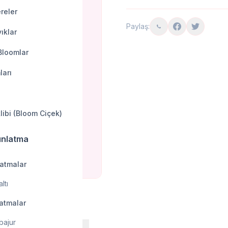
reler
Paylaş:
ıklar
Bloomlar
ları
klibi (Bloom Ciçek)
ınlatma
latmalar
ltı
latmalar
bajur