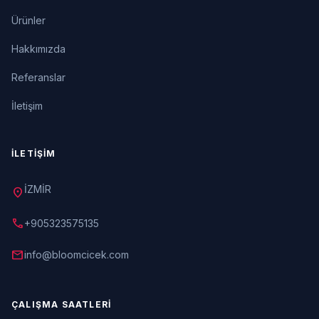
Ürünler
Hakkımızda
Referanslar
İletişim
İLETIŞIM
İZMİR
location_on
call
+905323575135
mail
info@bloomcicek.com
ÇALIŞMA SAATLERI