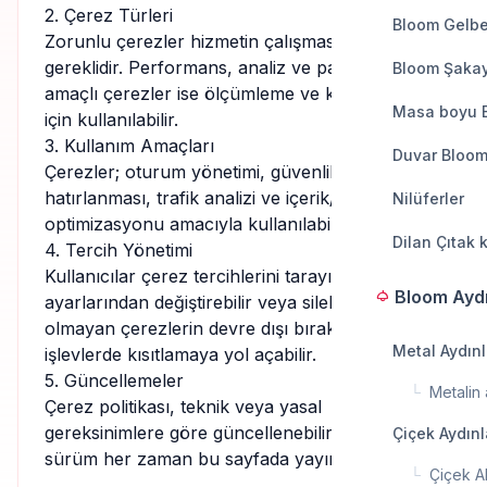
2. Çerez Türleri
Bloom Gelbe
Zorunlu çerezler hizmetin çalışması için
gereklidir. Performans, analiz ve pazarlama
Bloom Şakay
amaçlı çerezler ise ölçümleme ve kişiselleştirme
Masa boyu 
için kullanılabilir.
3. Kullanım Amaçları
Duvar Bloom
Çerezler; oturum yönetimi, güvenlik, tercihlerin
hatırlanması, trafik analizi ve içerik/hizmet
Nilüferler
optimizasyonu amacıyla kullanılabilir.
Dilan Çıtak 
4. Tercih Yönetimi
Kullanıcılar çerez tercihlerini tarayıcı
Bloom Ayd
light
ayarlarından değiştirebilir veya silebilir. Zorunlu
olmayan çerezlerin devre dışı bırakılması bazı
Metal Aydın
işlevlerde kısıtlamaya yol açabilir.
5. Güncellemeler
└
Metalin a
Çerez politikası, teknik veya yasal
gereksinimlere göre güncellenebilir. Güncel
Çiçek Aydın
sürüm her zaman bu sayfada yayımlanır.
└
Çiçek A