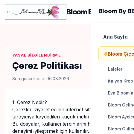
menu
Bloom By BB
Bloom By B
Ana Sayfa
Bloom Çiçe
local_florist
YASAL BILGILENDIRME
Çerez Politikası
Laleler
Son güncelleme: 06.08.2026
İtalyan Krep
Eva Bloomla
1. Çerez Nedir?
Bloom Gelinc
Çerezler, ziyaret edilen internet sitesi tarafından
tarayıcıya kaydedilen küçük metin dosyalarıdır.
Bloom Ayçiçe
Bu dosyalar, kullanıcı tercihlerini hatırlamak ve
Bloom Gülle
deneyimi iyileştirmek için kullanılır.