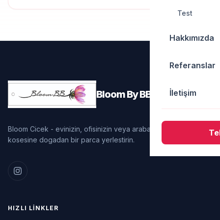
Test
Hakkımızda
Referanslar
İletişim
Bloom By BB
Bloom Cicek - evinizin, ofisinizin veya arabanizin bir
Tek
kosesine dogadan bir parca yerlestirin.
HIZLI LINKLER